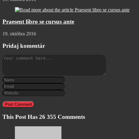
Praesent libro se cursus ante
19. októbra 2016
Pridaj komentár
Comment
Enter
your
Enter
name
your
Enter
or
email
your
username
address
website
to
to
URL
comment
comment
(optional)
This Post Has 26 355 Comments