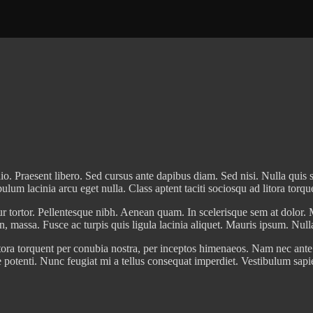
dio. Praesent libero. Sed cursus ante dapibus diam. Sed nisi. Nulla quis
lum lacinia arcu eget nulla. Class aptent taciti sociosqu ad litora torq
ur tortor. Pellentesque nibh. Aenean quam. In scelerisque sem at dolor. 
s non, massa. Fusce ac turpis quis ligula lacinia aliquet. Mauris ipsum. Nu
tora torquent per conubia nostra, per inceptos himenaeos. Nam nec ante. 
sse potenti. Nunc feugiat mi a tellus consequat imperdiet. Vestibulum sa