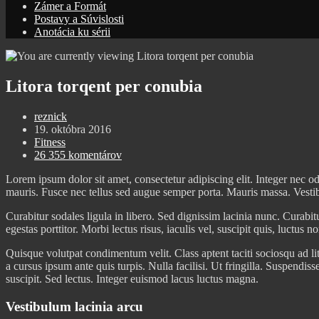
Zámer a Formát
Postavy a Súvislosti
Anotácia ku sérii
Litora torqent per conubia
Post
reznick
author:
Post
19. októbra 2016
published:
Post
Fitness
category:
Post
26 355 komentárov
comments:
Lorem ipsum dolor sit amet, consectetur adipiscing elit. Integer nec o
mauris. Fusce nec tellus sed augue semper porta. Mauris massa. Vestibu
Curabitur sodales ligula in libero. Sed dignissim lacinia nunc. Curabit
egestas porttitor. Morbi lectus risus, iaculis vel, suscipit quis, luctu
Quisque volutpat condimentum velit. Class aptent taciti sociosqu ad li
a cursus ipsum ante quis turpis. Nulla facilisi. Ut fringilla. Suspendi
suscipit. Sed lectus. Integer euismod lacus luctus magna.
Vestibulum lacinia arcu