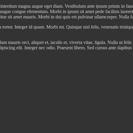
 interdum magna augue eget diam. Vestibulum ante ipsum primis in faucib
 augue congue elementum. Morbi in ipsum sit amet pede facilisis laoreet.
tur sit amet mauris. Morbi in dui quis est pulvinar ullamcorper. Nulla fac
a tortor. Integer id quam. Morbi mi. Quisque nisl felis, venenatis tristiqu
lam mauris orci, aliquet et, iaculis et, viverra vitae, ligula. Nulla ut f
dipiscing elit. Integer nec odio. Praesent libero. Sed cursus ante dapib