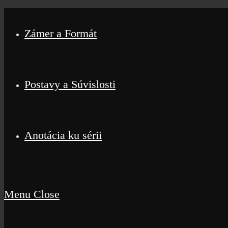
Skip
to
content
Zámer a Formát
Postavy a Súvislosti
Anotácia ku sérii
Menu
Close